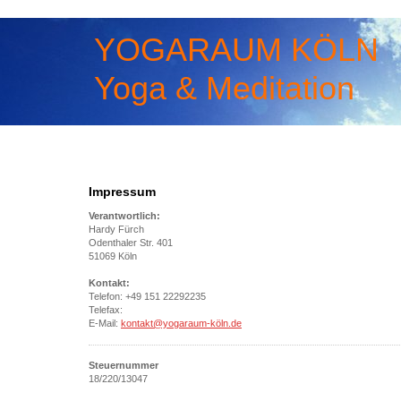
YOGARAUM KÖLN
Yoga & Meditation
Impressum
Verantwortlich:
Hardy Fürch
Odenthaler Str. 401
51069 Köln
Kontakt:
Telefon: +49 151 22292235
Telefax:
E-Mail:
kontakt@yogaraum-köln.de
Steuernummer
18/220/13047